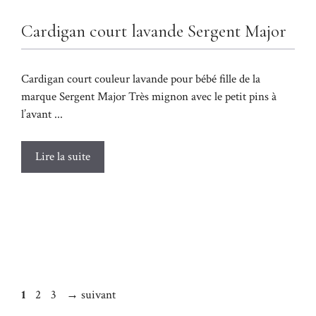
Cardigan court lavande Sergent Major
Cardigan court couleur lavande pour bébé fille de la
marque Sergent Major Très mignon avec le petit pins à
l’avant ...
Lire la suite
Page
Page
Page
1
2
3
→
suivant