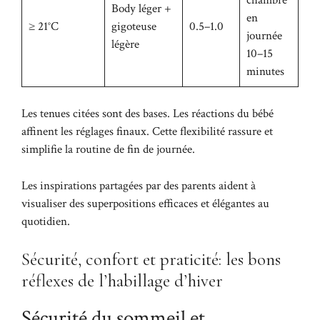
Body léger +
en
≥ 21°C
gigoteuse
0.5–1.0
journée
légère
10–15
minutes
Les tenues citées sont des bases. Les réactions du bébé
affinent les réglages finaux. Cette flexibilité rassure et
simplifie la routine de fin de journée.
Les inspirations partagées par des parents aident à
visualiser des superpositions efficaces et élégantes au
quotidien.
Sécurité, confort et praticité: les bons
réflexes de l’habillage d’hiver
Sécurité du sommeil et