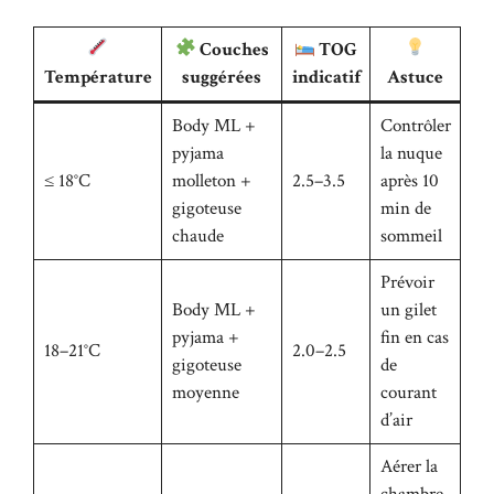
Couches
TOG
Température
suggérées
indicatif
Astuce
Body ML +
Contrôler
pyjama
la nuque
≤ 18°C
molleton +
2.5–3.5
après 10
gigoteuse
min de
chaude
sommeil
Prévoir
Body ML +
un gilet
pyjama +
fin en cas
18–21°C
2.0–2.5
gigoteuse
de
moyenne
courant
d’air
Aérer la
chambre