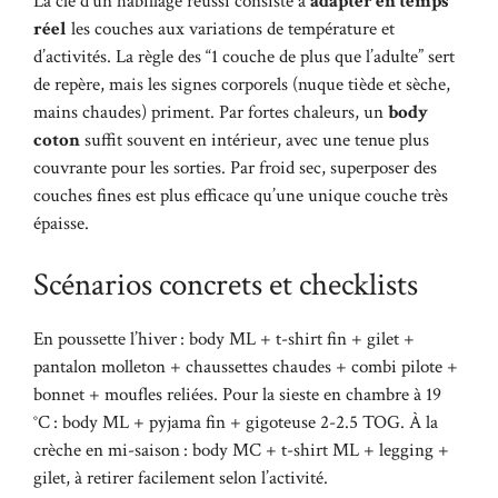
La clé d’un habillage réussi consiste à
adapter en temps
réel
les couches aux variations de température et
d’activités. La règle des “1 couche de plus que l’adulte” sert
de repère, mais les signes corporels (nuque tiède et sèche,
mains chaudes) priment. Par fortes chaleurs, un
body
coton
suffit souvent en intérieur, avec une tenue plus
couvrante pour les sorties. Par froid sec, superposer des
couches fines est plus efficace qu’une unique couche très
épaisse.
Scénarios concrets et checklists
En poussette l’hiver : body ML + t-shirt fin + gilet +
pantalon molleton + chaussettes chaudes + combi pilote +
bonnet + moufles reliées. Pour la sieste en chambre à 19
°C : body ML + pyjama fin + gigoteuse 2-2.5 TOG. À la
crèche en mi-saison : body MC + t-shirt ML + legging +
gilet, à retirer facilement selon l’activité.