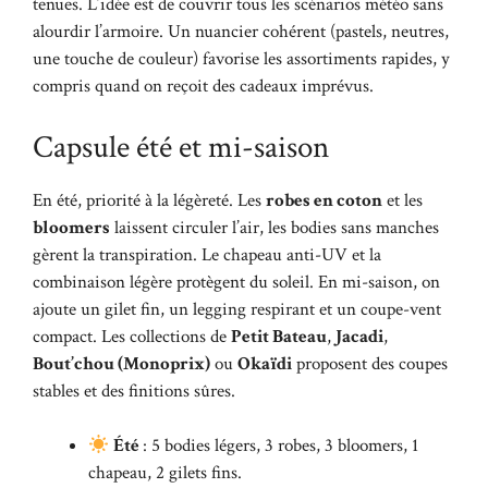
tenues. L’idée est de couvrir tous les scénarios météo sans
alourdir l’armoire. Un nuancier cohérent (pastels, neutres,
une touche de couleur) favorise les assortiments rapides, y
compris quand on reçoit des cadeaux imprévus.
Capsule été et mi-saison
En été, priorité à la légèreté. Les
robes en coton
et les
bloomers
laissent circuler l’air, les bodies sans manches
gèrent la transpiration. Le chapeau anti-UV et la
combinaison légère protègent du soleil. En mi-saison, on
ajoute un gilet fin, un legging respirant et un coupe-vent
compact. Les collections de
Petit Bateau
,
Jacadi
,
Bout’chou (Monoprix)
ou
Okaïdi
proposent des coupes
stables et des finitions sûres.
Été
: 5 bodies légers, 3 robes, 3 bloomers, 1
chapeau, 2 gilets fins.