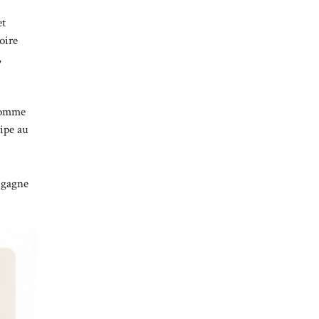
et
oire
,
 nomme
cipe au
e gagne