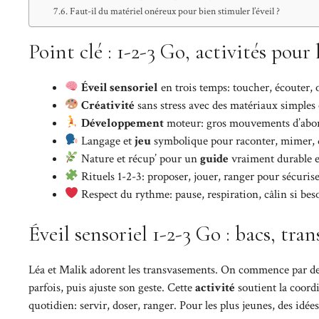
Faut-il du matériel onéreux pour bien stimuler l’éveil ?
Point clé : 1-2-3 Go, activités pour 
Éveil sensoriel
en trois temps: toucher, écouter, 
Créativité
sans stress avec des matériaux simples 
Développement
moteur: gros mouvements d’abord
Langage et
jeu
symbolique pour raconter, mimer, 
Nature et récup’ pour un
guide
vraiment durable 
Rituels 1-2-3: proposer, jouer, ranger pour sécurise
Respect du rythme: pause, respiration, câlin si bes
Éveil sensoriel 1-2-3 Go : bacs, tra
Léa et Malik adorent les transvasements. On commence par deux
parfois, puis ajuste son geste. Cette
activité
soutient la coordi
quotidien: servir, doser, ranger. Pour les plus jeunes, des
idée