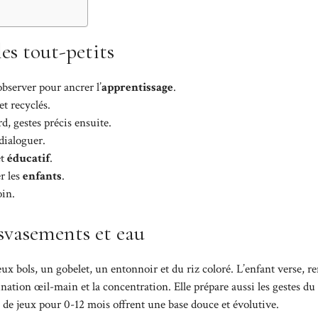
les tout-petits
observer pour ancrer l’
apprentissage
.
et recyclés.
, gestes précis ensuite.
dialoguer.
et
éducatif
.
r les
enfants
.
oin.
nsvasements et eau
 bols, un gobelet, un entonnoir et du riz coloré. L’enfant verse, r
nation œil-main et la concentration. Elle prépare aussi les gestes du
s de jeux pour 0-12 mois
offrent une base douce et évolutive.