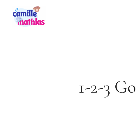
Aller
au
contenu
1-2-3 Go