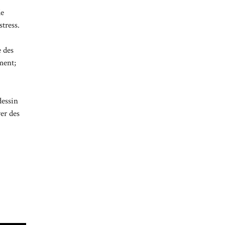
de
stress.
e des
ment;
dessin
ver des