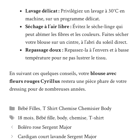
Lavage délicat :
Privilégiez un lavage à 30°C en
machine, sur un programme délicat.
Séchage à l’air libre :
Évitez le sèche-linge qui
peut abîmer les fibres et les couleurs. Faites sécher
votre blouse sur un cintre, à l’abri du soleil direct.
Repassage doux :
Repassez-la à l’envers et à basse
température pour ne pas lustrer le tissu.
En suivant ces quelques conseils, votre
blouse avec
fleurs rouges Cyrillus
restera une pièce phare de votre
dressing pour de nombreuses années.
Catégories
Bébé Filles
,
T Shirt Chemise Chemisier Body
Étiquettes
18 mois
,
Bébé fille
,
body
,
chemise
,
T-shirt
Boléro rose Sergent Major
Cardigan court lavande Sergent Major