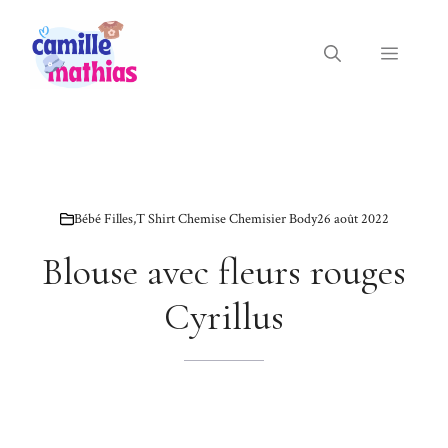
Aller
au
Menu
contenu
Bébé Filles
,
T Shirt Chemise Chemisier Body
26 août 2022
Blouse avec fleurs rouges
Cyrillus