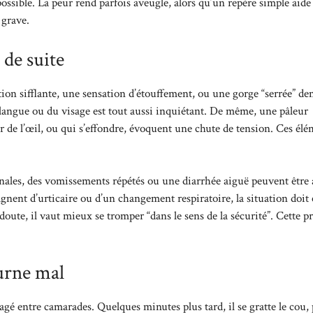
possible. La peur rend parfois aveugle, alors qu’un repère simple aide
 grave.
 de suite
n sifflante, une sensation d’étouffement, ou une gorge “serrée” d
langue ou du visage est tout aussi inquiétant. De même, une pâleur
er de l’œil, ou qui s’effondre, évoquent une chute de tension. Ces él
nales, des vomissements répétés ou une diarrhée aiguë peuvent être
agnent d’urticaire ou d’un changement respiratoire, la situation doit 
 doute, il vaut mieux se tromper “dans le sens de la sécurité”. Cette 
ourne mal
agé entre camarades. Quelques minutes plus tard, il se gratte le cou, 