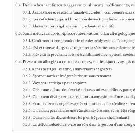
Déclencheurs et facteurs aggravants : aliments, médicaments, ven
Anaphylaxie et réactions “anaphylactoïdes” : comprendre sans s
Les cofacteurs : quand la réaction devient plus forte que prévu
Alimentation : vigilance sur ingrédients et additifs
Soins médicaux après l’épisode : observation, bilan allergologique
Confirmer et comprendre : le rôle des analyses et de l’allergolo
PAI et trousse d’urgence : organiser la sécurité sans enfermer l’
Prévenir la prochaine fois : désensibilisation et options moder
Prévention allergie au quotidien : repas, sorties, sport, voyages et
Repas partagés : cantine, anniversaires et goûters
Sport et sorties : intégrer le risque sans renoncer
Voyages : anticiper pour respirer
Créer une culture de sécurité : phrases utiles et réflexes partagé
Comment distinguer une réaction cutanée simple d’une anaphy
Faut-il aller aux urgences après utilisation de l’adrénaline si l’
Un enfant peut-il faire une réaction sévère sans avoir déjà réa
Quels sont les déclencheurs les plus fréquents chez l’enfant ?
La téléconsultation a-t-elle un rôle dans la gestion d’une allergi