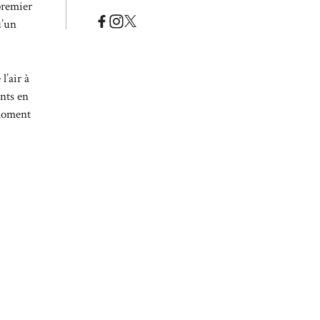
premier
u’un
l’air à
ents en
 moment