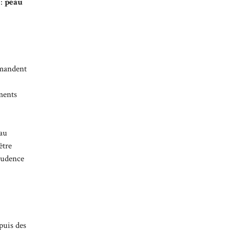
 :
peau
emandent
éments
 au
être
prudence
puis des