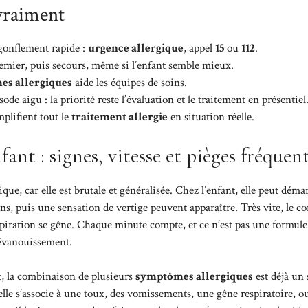
 vraiment
 gonflement rapide :
urgence allergique
, appel
15
ou
112
.
emier, puis secours, même si l’enfant semble mieux.
s allergiques
aide les équipes de soins.
de aigu : la priorité reste l’évaluation et le traitement en présentiel
mplifient tout le
traitement allergie
en situation réelle.
ant : signes, vitesse et pièges fréquen
ique, car elle est brutale et généralisée. Chez l’enfant, elle peut déma
s, puis une sensation de vertige peuvent apparaître. Très vite, le co
respiration se gêne. Chaque minute compte, et ce n’est pas une formule
’évanouissement.
nt, la combinaison de plusieurs
symptômes allergiques
est déjà un 
elle s’associe à une toux, des vomissements, une gêne respiratoire, o