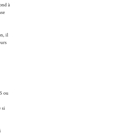
pond à
nse
n, il
eurs
15 ou
 si
i