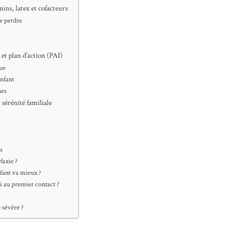
ins, latex et cofacteurs
e perdre
 et plan d’action (PAI)
gue
enfant
nes
 sérénité familiale
s
laxie ?
enfant va mieux ?
gi au premier contact ?
e sévère ?