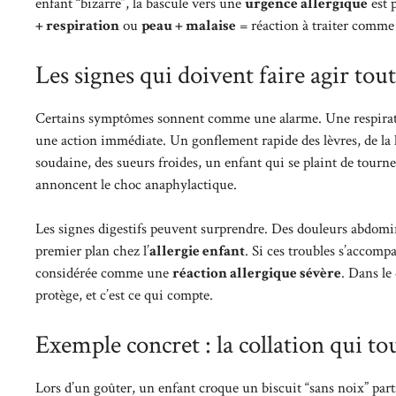
enfant “bizarre”, la bascule vers une
urgence allergique
est 
+ respiration
ou
peau + malaise
= réaction à traiter comme
Les signes qui doivent faire agir tout
Certains symptômes sonnent comme une alarme. Une respiratio
une action immédiate. Un gonflement rapide des lèvres, de la 
soudaine, des sueurs froides, un enfant qui se plaint de tourn
annoncent le choc anaphylactique.
Les signes digestifs peuvent surprendre. Des douleurs abdomi
premier plan chez l’
allergie enfant
. Si ces troubles s’accomp
considérée comme une
réaction allergique sévère
. Dans le
protège, et c’est ce qui compte.
Exemple concret : la collation qui t
Lors d’un goûter, un enfant croque un biscuit “sans noix” part