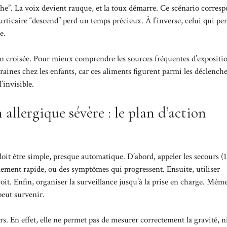
uche”. La voix devient rauque, et la toux démarre. Ce scénario corres
l’urticaire “descend” perd un temps précieux. À l’inverse, celui qui pe
e.
on croisée. Pour mieux comprendre les sources fréquentes d’expositio
raines chez les enfants
, car ces aliments figurent parmi les déclench
’invisible.
allergique sévère : le plan d’action
 doit être simple, presque automatique. D’abord, appeler les secours (
nflement rapide, ou des symptômes qui progressent. Ensuite, utiliser
évoit. Enfin, organiser la surveillance jusqu’à la prise en charge. Même
peut survenir.
s. En effet, elle ne permet pas de mesurer correctement la gravité, n