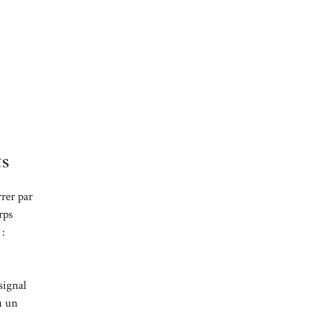
.
ts
rrer par
rps
 :
signal
u un