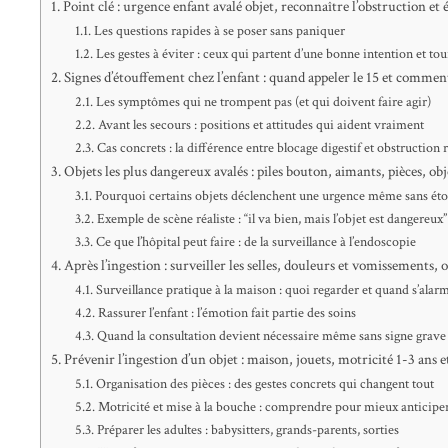
Point clé : urgence enfant avalé objet, reconnaître l’obstruction et 
Les questions rapides à se poser sans paniquer
Les gestes à éviter : ceux qui partent d’une bonne intention et to
Signes d’étouffement chez l’enfant : quand appeler le 15 et commen
Les symptômes qui ne trompent pas (et qui doivent faire agir)
Avant les secours : positions et attitudes qui aident vraiment
Cas concrets : la différence entre blocage digestif et obstruction 
Objets les plus dangereux avalés : piles bouton, aimants, pièces, obj
Pourquoi certains objets déclenchent une urgence même sans ét
Exemple de scène réaliste : “il va bien, mais l’objet est dangereux”
Ce que l’hôpital peut faire : de la surveillance à l’endoscopie
Après l’ingestion : surveiller les selles, douleurs et vomissements, 
Surveillance pratique à la maison : quoi regarder et quand s’alar
Rassurer l’enfant : l’émotion fait partie des soins
Quand la consultation devient nécessaire même sans signe grave
Prévenir l’ingestion d’un objet : maison, jouets, motricité 1-3 ans 
Organisation des pièces : des gestes concrets qui changent tout
Motricité et mise à la bouche : comprendre pour mieux anticipe
Préparer les adultes : babysitters, grands-parents, sorties