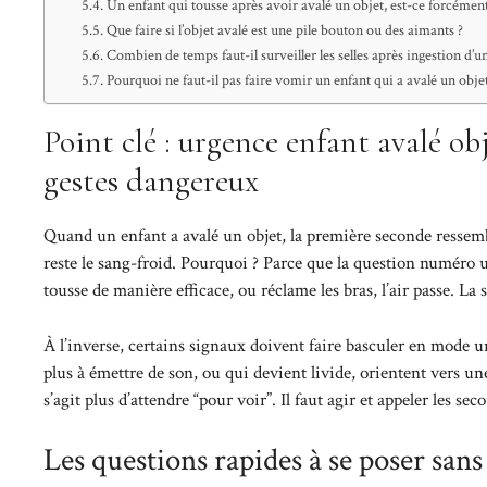
Un enfant qui tousse après avoir avalé un objet, est-ce forcémen
Que faire si l’objet avalé est une pile bouton ou des aimants ?
Combien de temps faut-il surveiller les selles après ingestion d’un
Pourquoi ne faut-il pas faire vomir un enfant qui a avalé un objet
Point clé : urgence enfant avalé obj
gestes dangereux
Quand un enfant a avalé un objet, la première seconde ressemb
reste le sang-froid. Pourquoi ? Parce que la question numéro une
tousse de manière efficace, ou réclame les bras, l’air passe. La
À l’inverse, certains signaux doivent faire basculer en mode u
plus à émettre de son, ou qui devient livide, orientent vers u
s’agit plus d’attendre “pour voir”. Il faut agir et appeler les seco
Les questions rapides à se poser san