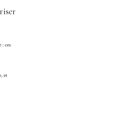
riser
 : ces
, et