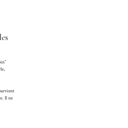
les
oin”
le,
parvient
. Il ne