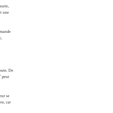
suite,
nt une
demande
t,
route. De
” peut
eur se
re, car