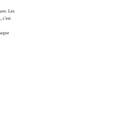
ues. Les
 c’est
haque