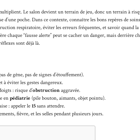
ultiplient. Le salon devient un terrain de jeu, donc un terrain à risq
sse d’une poche. Dans ce contexte, connaître les bons repères de soins,
truction respiratoire, éviter les erreurs fréquentes, et savoir quand la
ère chaque “fausse alerte” peut se cacher un danger, mais derrière c
éflexes sont déjà là.
pas de gêne, pas de signes d’étouffement).
t à éviter les gestes dangereux.
oigts : risque d’
obstruction
aggravée.
de en
pédiatrie
(pile bouton, aimants, objet pointu).
aise : appeler le
15
sans attendre.
ements, fièvre, et les selles pendant plusieurs jours.